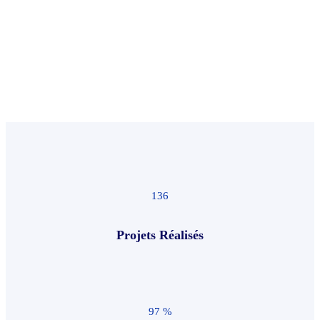
aux systèmes existants à la formation des équipes, nos
consultants sont à vos cotés.
136
Projets Réalisés
97
%