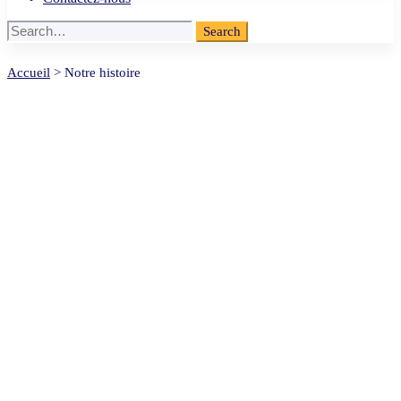
Search
Search
for:
Notre
Accueil
>
Notre histoire
histoire
À propos d’Edge Security
De la définition du besoin aux choix des solutions, de leur
mise en place à leur personnalisation, de leur intégration